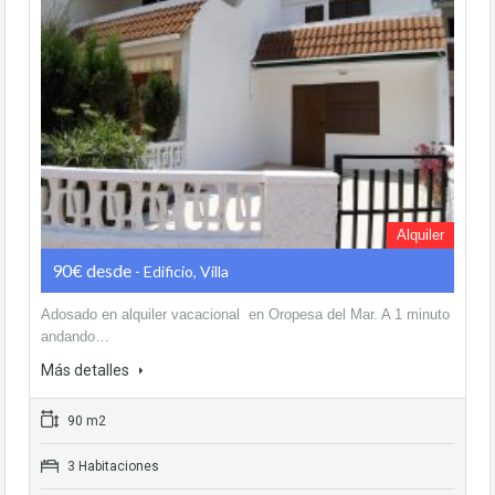
Alquiler
90€ desde
- Edificio, Villa
Adosado en alquiler vacacional en Oropesa del Mar. A 1 minuto
andando…
Más detalles
90 m2
3 Habitaciones