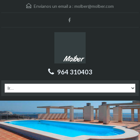
Envíanos un email a :
molber@molber.com
964 310403